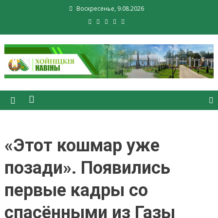
Воскресенье, 9.08.2026
Хойники. Хойнiцкiя навiны.
Новости Хойник. Районная
газета
«Этот кошмар уже
позади». Появились
первые кадры со
спасёнными из Газы