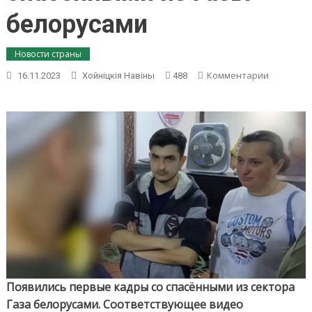
белорусами
Новости страны
on
Комментарии
16.11.2023
Хойнiцкiя Навiны
488
«Этот
кошмар
уже
позади».
Появилис
первые
кадры
со
спасённ
из
Газы
белоруса
Появились первые кадры со спасёнными из сектора
Газа белорусами. Соответствующее видео