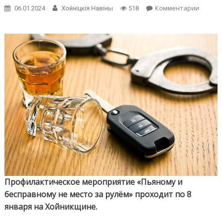
on
Комментарии
06.01.2024
Хойнiцкiя Навiны
518
Чуть-
чуть
считае
не
меняй
место
водите
на
скамь
подсу
Профилактическое мероприятие «Пьяному и
бесправному не место за рулём» проходит по 8
января на Хойникщине.