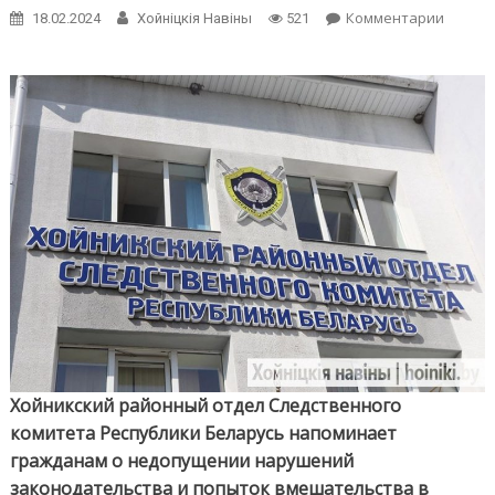
on
Комментарии
18.02.2024
Хойнiцкiя Навiны
521
Закон
не
наруш
и
об
ответс
не
забыв
Хойникский районный отдел Следственного
комитета Республики Беларусь напоминает
гражданам о недопущении нарушений
законодательства и попыток вмешательства в