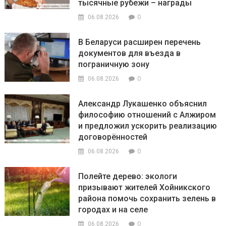
тысячные рубежи – награды
0
06.08.2026
В Беларуси расширен перечень
документов для въезда в
пограничную зону
0
06.08.2026
Александр Лукашенко объяснил
философию отношений с Алжиром
и предложил ускорить реализацию
договорённостей
0
06.08.2026
Полейте дерево: экологи
призывают жителей Хойникского
района помочь сохранить зелень в
городах и на селе
0
06.08.2026