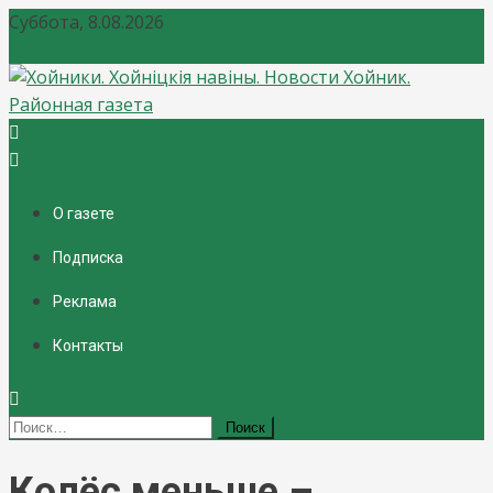
Суббота, 8.08.2026
Хойники. Хойнiцкiя навiны. Новости Хойник. Районная
газета
О газете
Подписка
Реклама
Контакты
Найти:
Колёс меньше –