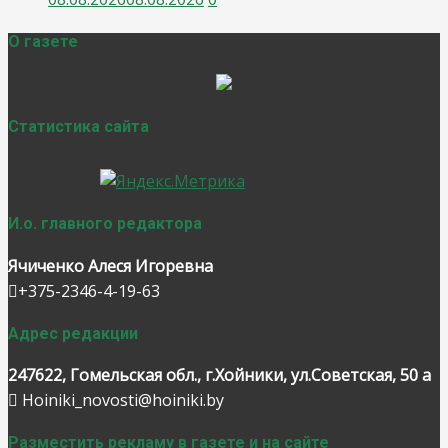
О газете
Статистика сайта
И.о. главного редактора
Ячиченко Алеся Игоревна
+375-2346-4-19-63
Адрес редакции
247622, Гомельская обл., г.Хойники, ул.Советская, 50 а
Hoiniki_novosti@hoiniki.by
Разместить рекламу в газете и на сайте