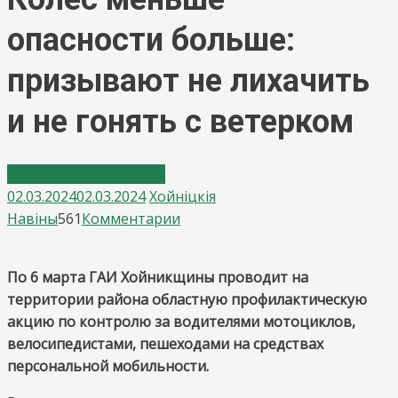
опасности больше:
призывают не лихачить
и не гонять с ветерком
Службы информируют
02.03.2024
02.03.2024
Хойнiцкiя
on
Навiны
561
Комментарии
Колёс
меньше
По 6 марта ГАИ Хойникщины проводит на
–
территории района областную профилактическую
опасности
акцию по контролю за водителями мотоциклов,
больше:
велосипедистами, пешеходами на средствах
призывают
персональной мобильности.
не
лихачить