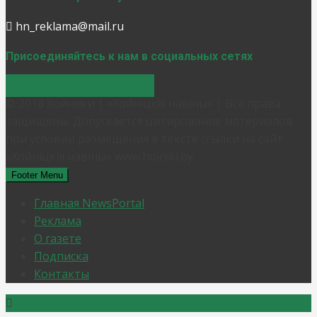
hn_reklama@mail.ru
Присоединяйтесь к нам в социальных сетях
© 2018 Хойники | «Хойнiцкiя навiны» | Все права
защищены. Допускается цитирование материалов
при условии размещения в тексте ссылки на сайт
«Хойнiцкiя навiны» www.hoiniki.by.
Footer Menu
Главная NewsPortal
Реклама
О газете
Подписка
Контакты