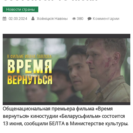
Новости страны
on
Комментарии
02.03.2024
Хойнiцкiя Навiны
380
Нацио
премь
отечес
фильм
«Время
вернут
состои
13
июня
Общенациональная премьера фильма «Время
вернуться» киностудии «Беларусьфильм» состоится
13 июня, сообщили БЕЛТА в Министерстве культуры.