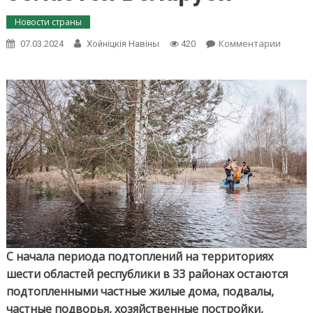
Новости страны
on
Комментарии
07.03.2024
Хойнiцкiя Навiны
420
С
начала
полово
подто
объек
в
33
район
всех
област
Белару
С начала периода подтоплений на территориях
шести областей республики в 33 районах остаются
подтопленными частные жилые дома, подвалы,
частные подворья, хозяйственные постройки,