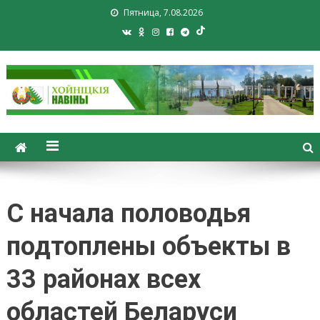
Пятница, 7.08.2026
Хойники. Хойнiцкiя навiны.
Новости Хойник. Районная
газета
С начала половодья
подтоплены объекты в
33 районах всех
областей Беларуси