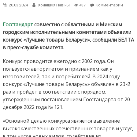
on
Комментарии
20.03.2024
Хойнiцкiя Навiны
437
Госста
объяв
конкур
Госстандарт
совместно с областными и Минским
«Лучш
городским исполнительными комитетами объявили
товар
конкурс «Лучшие товары Беларуси», сообщили БЕЛТА
Белару
в пресс-службе комитета.
Конкурс проводится ежегодно с 2002 года. Он
пользуется авторитетом и признанием как у
изготовителей, так и потребителей. В 2024 году
конкурс «Лучшие товары Беларусь» объявлен в 23-й
раз и пройдет в соответствии с порядком,
утвержденным постановлением Госстандарта от 20
декабря 2022 года № 121.
«Основной целью конкурса является выявление
высококачественных отечественных товаров и услуг,
в том числе новых видов, содействие их