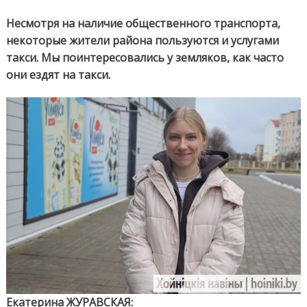
опрос
как
Несмотря на наличие общественного транспорта,
часто
некоторые жители района пользуются и услугами
вы
такси. Мы поинтересовались у земляков, как часто
ездит
они ездят на такси.
на
такси
Екатерина ЖУРАВСКАЯ: