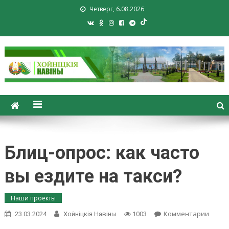
Четверг, 6.08.2026
Хойники. Хойнiцкiя навiны.
Новости Хойник. Районная
газета
Блиц-опрос: как часто
вы ездите на такси?
Наши проекты
on
Комментарии
23.03.2024
Хойнiцкiя Навiны
1003
Блиц-