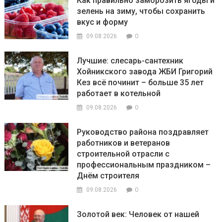
Как правильно заморозить ягоды и
зелень на зиму, чтобы сохранить
вкус и форму
0
09.08.2026
Лучшие: слесарь-сантехник
Хойникского завода ЖБИ Григорий
Кез всё починит – больше 35 лет
работает в котельной
0
09.08.2026
Руководство района поздравляет
работников и ветеранов
строительной отрасли с
профессиональным праздником –
Днём строителя
0
09.08.2026
Золотой век: Человек от нашей