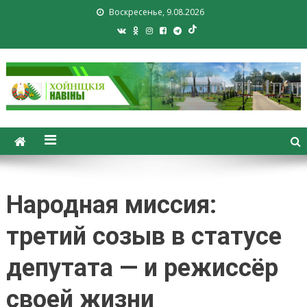
Воскресенье, 9.08.2026
Хойники. Хойнiцкiя навiны.
Новости Хойник. Районная
газета
Народная миссия:
третий созыв в статусе
депутата — и режиссёр
своей жизни