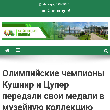
Четверг, 6.08.2026
Хойники. Хойнiцкiя навiны.
Новости Хойник. Районная
газета
Олимпийские чемпионы
Кушнир и Цупер
передали свои медали в
музейную коллекцию