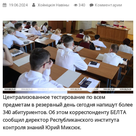
on
Комментарии
19.06.2024
Хойнiцкiя Навiны
340
ЦТ
по
всем
предм
в
резер
день
напиш
более
340
абитур
Централизованное тестирование по всем
предметам в резервный день сегодня напишут более
340 абитуриентов. Об этом корреспонденту БЕЛТА
сообщил директор Республиканского института
контроля знаний Юрий Миксюк.