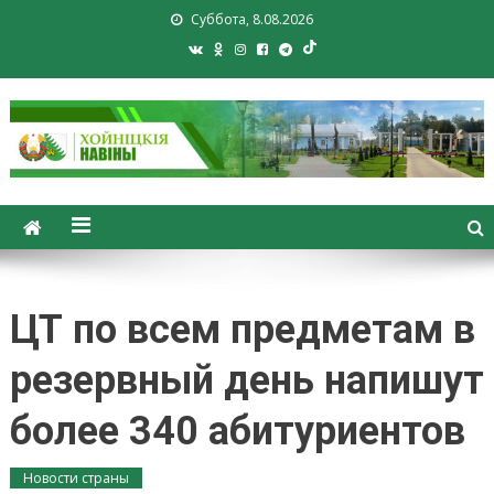
Суббота, 8.08.2026
Хойники. Хойнiцкiя навiны.
Новости Хойник. Районная
газета
ЦТ по всем предметам в
резервный день напишут
более 340 абитуриентов
Новости страны