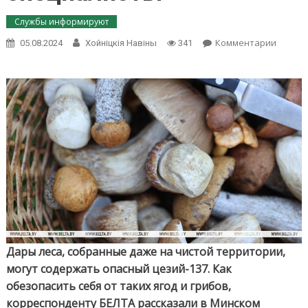
Службы информируют
on
Комментарии
05.08.2024
Хойнiцкiя Навiны
341
Как
обезоп
себя
от
некаче
даров
леса,
расска
специа
Дары леса, собранные даже на чистой территории,
могут содержать опасный цезий-137. Как
обезопасить себя от таких ягод и грибов,
корреспонденту БЕЛТА рассказали в Минском