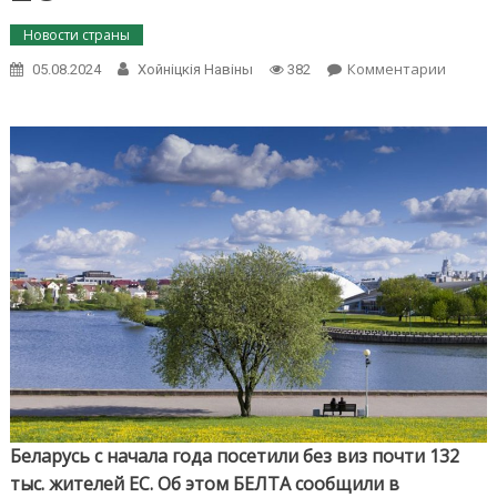
Новости страны
on
Комментарии
05.08.2024
Хойнiцкiя Навiны
382
ГПК:
Белару
с
начала
года
посети
без
виз
почти
132
тыс.
жител
ЕС
Беларусь с начала года посетили без виз почти 132
тыс. жителей ЕС. Об этом БЕЛТА сообщили в