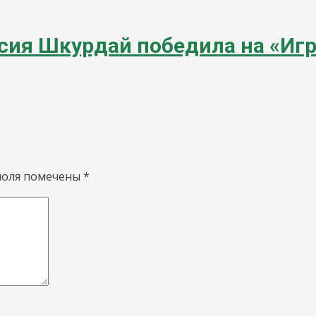
сия Шкурдай победила на «Иг
поля помечены
*