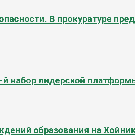
опасности. В прокуратуре пред
1-й набор лидерской платформ
ждений образования на Хойник