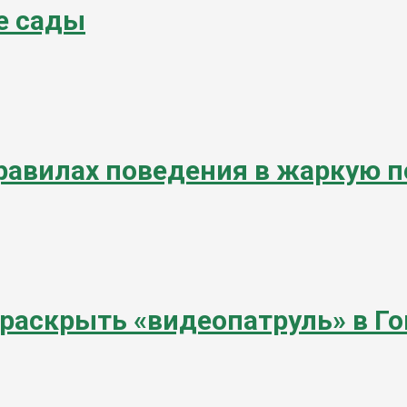
е сады
равилах поведения в жаркую п
раскрыть «видеопатруль» в Го