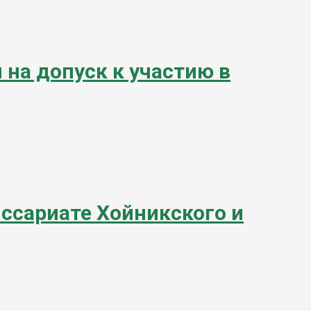
 на допуск к участию в
иссариате Хойникского и