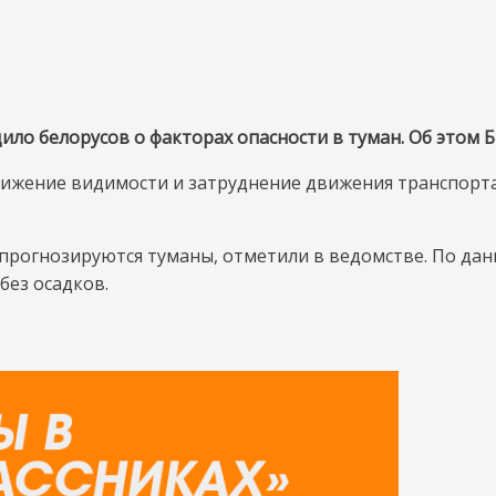
on
МЧС
предупредило
о белорусов о факторах опасности в туман. Об этом Б
белорусов
о
ижение видимости и затруднение движения транспорта 
факторах
опасности
 прогнозируются туманы, отметили в ведомстве. По да
в
без осадков.
туман