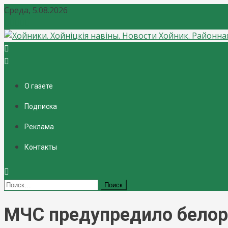
Среда, 5.08.2026
Хойники. Хойнiцкiя навiны. Новости Хойник. Районная 
О газете
Подписка
Реклама
Контакты
Найти:
МЧС предупредило белору