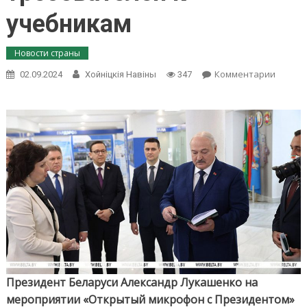
учебникам
Новости страны
on
Комментарии
02.09.2024
Хойнiцкiя Навiны
347
«Для
меня
это
икона»
Алекса
Лукаш
расска
почем
так
требов
к
учебн
Президент Беларуси Александр Лукашенко на
мероприятии «Открытый микрофон с Президентом»