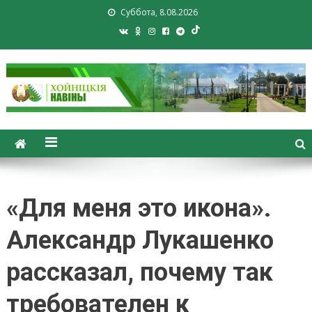
Суббота, 8.08.2026
Хойники. Хойнiцкiя навiны.
Новости Хойник. Районная
газета
«Для меня это икона».
Александр Лукашенко
рассказал, почему так
требователен к