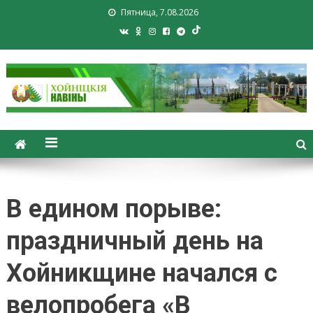
Пятница, 7.08.2026
Хойники. Хойнiцкiя навiны.
Новости Хойник. Районная
газета
В едином порыве:
праздничный день на
Хойникщине начался с
велопробега «В