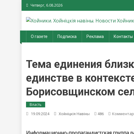
Четверг, 6.08.2026
Хойники. Хойнiцкiя на
О газете
Подписка
Реклама
Контакты
Тема единения близк
единстве в контекст
Борисовщинском се
Власть
Комментар
19.09.2024
Хойнiцкiя Навiны
486
Информационно-пропагандистская группа ра