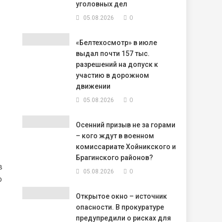
уголовных дел
0
05.08.2026
«Белтехосмотр» в июле
выдал почти 157 тыс.
разрешений на допуск к
участию в дорожном
движении
0
05.08.2026
Осенний призыв не за горами
– кого ждут в военном
комиссариате Хойникского и
Брагинского районов?
в
0
05.08.2026
о
Открытое окно – источник
опасности. В прокуратуре
предупредили о рисках для