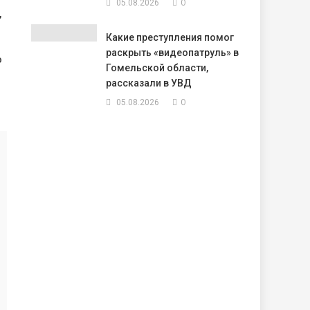
0
05.08.2026
,
Какие преступления помог
раскрыть «видеопатруль» в
о
Гомельской области,
рассказали в УВД
0
05.08.2026