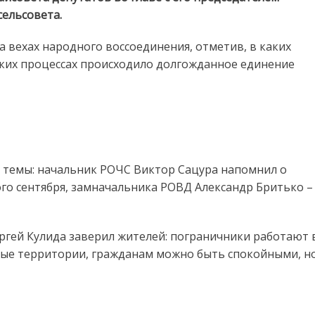
и
ельсовета.
потомкам:
о
 вехах народного воссоединения, отметив, в каких
народном
ских процессах происходило долгожданное единение
единстве
в
контексте
истории
говорили
в
Борисовщинском
сельисполкоме
е темы: начальник РОЧС Виктор Сацура напомнил о
ого сентября, замначальника РОВД Александр Бритько –
ргей Кулида заверил жителей: пограничники работают 
ные территории, гражданам можно быть спокойными, н