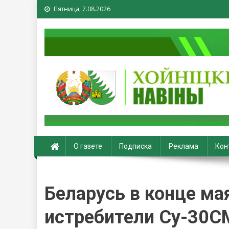
Пятница, 7.08.2026
Хойники. Хойнiцкiя на
О газете
Подписка
Реклама
Кон
Беларусь в конце ма
истребители Су-30С