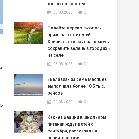
договорённостей
0
06.08.2026
Полейте дерево: экологи
призывают жителей
Хойникского района помочь
сохранить зелень в городах и
на селе
0
06.08.2026
ы
«Белавиа» за семь месяцев
выполнила более 10,5 тыс.
рейсов
0
06.08.2026
ть
Какие новации в школьном
питании ждут детей с 1
сентября, рассказали в
правительстве