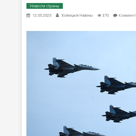
Новости страны
Коммент
12.05.2025
Хойнiцкiя Навiны
370