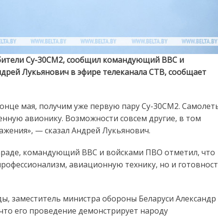
ебители Су-30СМ2, сообщил командующий ВВС и
дрей Лукьянович в эфире телеканала СТВ, сообщает
онце мая, получим уже первую пару Су-30СМ2. Самолет
нную авионику. Возможности совсем другие, в том
ажения», — сказал Андрей Лукьянович.
параде, командующий ВВС и войсками ПВО отметил, что
профессионализм, авиационную технику, но и готовнос
ды, заместитель министра обороны Беларуси Александр
что его проведение демонстрирует народу