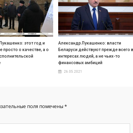
Лукашенко: этот год и
Александр Лукашенко: власти
е просто о качестве, а о
Беларуси действуют прежде всего 
сполнительской
интересах людей, а не чьих-то
е
финансовых амбиций
26.05.2021
язательные поля помечены
*