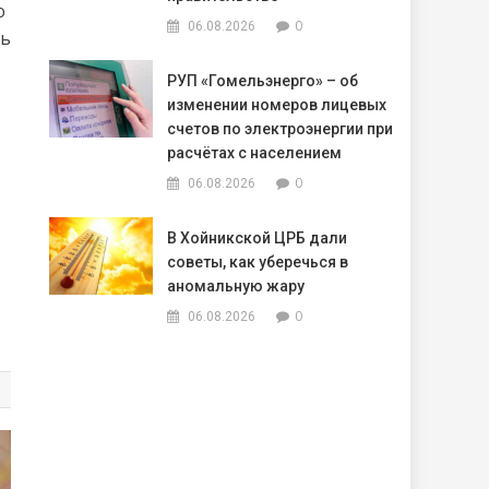
ю
0
06.08.2026
ть
РУП «Гомельэнерго» – об
изменении номеров лицевых
счетов по электроэнергии при
расчётах с населением
0
06.08.2026
В Хойникской ЦРБ дали
советы, как уберечься в
аномальную жару
0
06.08.2026