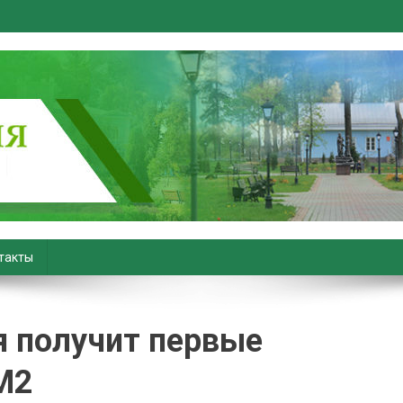
вiны. Новости Хойник. Район
такты
я получит первые
М2