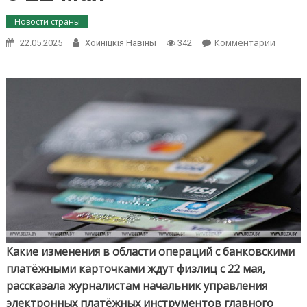
Новости страны
on
Комментарии
22.05.2025
Хойнiцкiя Навiны
342
Опера
с
банков
карточ
что
поменя
для
физлиц
с
22
мая
Какие изменения в области операций с банковскими
платёжными карточками ждут физлиц с 22 мая,
рассказала журналистам начальник управления
электронных платёжных инструментов главного