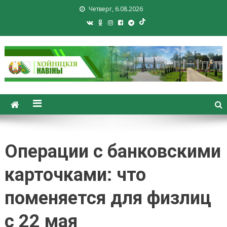
Четверг, 6.08.2026
Хойники. Хойнiцкiя навiны.
Новости Хойник. Районная
газета
Операции с банковскими
карточками: что
поменяется для физлиц
с 22 мая