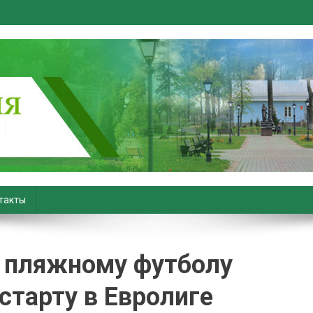
вiны. Новости Хойник. Район
такты
о пляжному футболу
старту в Евролиге