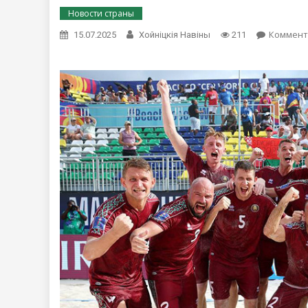
Новости страны
Коммент
15.07.2025
Хойнiцкiя Навiны
211