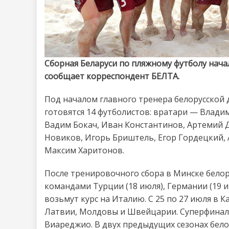
Сборная Беларуси по пляжному футболу начал
сообщает корреспондент БЕЛТА.
Под началом главного тренера белорусской
готовятся 14 футболистов: вратари — Влад
Вадим Бокач, Иван Константинов, Артемий 
Новиков, Игорь Бриштель, Егор Гордецкий, 
Максим Харитонов.
После тренировочного сбора в Минске белору
командами Турции (18 июля), Германии (19 и
возьмут курс на Италию. С 25 по 27 июля в 
Латвии, Молдовы и Швейцарии. Суперфинал Е
Виареджио. В двух предыдущих сезонах бел