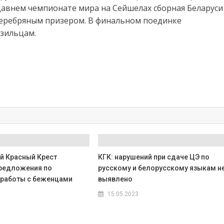
недавнем чемпионате мира на Сейшелах сборная Беларуси
 серебряным призером. В финальном поединке
азильцам.
й Красный Крест
КГК: нарушений при сдаче ЦЭ по
редложения по
русскому и белорусскому языкам н
работы с беженцами
выявлено
15.05.2023