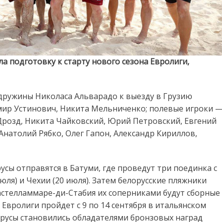
а подготовку к старту нового сезона Евролиги,
 дружины Николаса Альварадо к выезду в Грузию
имир Устинович, Никита Мельниченко; полевые игроки 
Дрозд, Никита Чайковский, Юрий Петровский, Евгений
Анатолий Рябко, Олег Гапон, Александр Кириллов,
сы отправятся в Батуми, где проведут три поединка с
юля) и Чехии (20 июля). Затем белорусские пляжники
Кастелламмаре-ди-Стабия их соперниками будут сборные
вролиги пройдет с 9 по 14 сентября в итальянском
орусы становились обладателями бронзовых наград