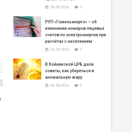
0
06.08.2026
РУП «Гомельэнерго» – об
изменении номеров лицевых
счетов по электроэнергии при
расчётах с населением
0
06.08.2026
В Хойникской ЦРБ дали
советы, как уберечься в
аномальную жару
0
06.08.2026
е