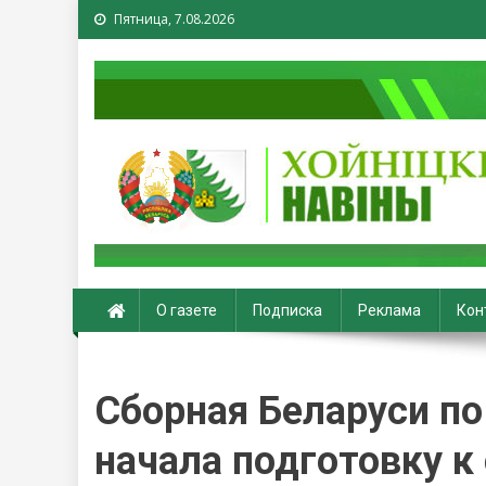
Пятница, 7.08.2026
Хойники. Хойнiцкiя на
О газете
Подписка
Реклама
Кон
Сборная Беларуси п
начала подготовку к 