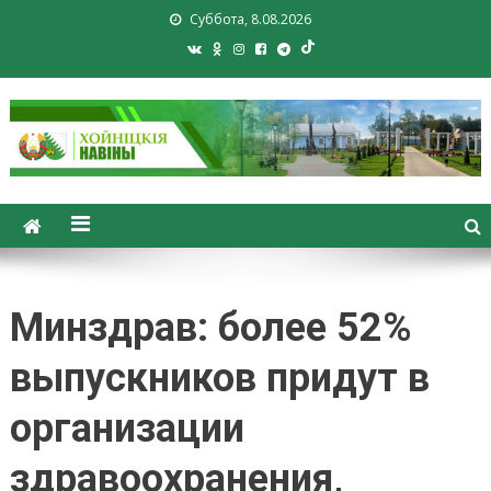
Суббота, 8.08.2026
Хойники. Хойнiцкiя навiны.
Новости Хойник. Районная
газета
Минздрав: более 52%
выпускников придут в
организации
здравоохранения,