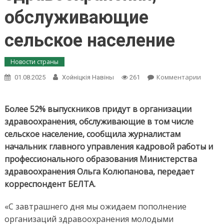
обслуживающие
сельское население
Новости страны
on
Комментарии
01.08.2025
Хойнiцкiя Навiны
261
Минздр
более
52%
Более 52% выпускников придут в организации
выпуск
здравоохранения, обслуживающие в том числе
придут
сельское население, сообщила журналистам
в
начальник главного управления кадровой работы и
органи
здраво
профессионального образования Министерства
обслу
здравоохранения Ольга Колюпанова, передает
сельск
корреспондент БЕЛТА.
населе
«С завтрашнего дня мы ожидаем пополнение
организаций здравоохранения молодыми