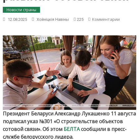
Новости страны
on
Комментарии
12.08.2025
Хойнiцкiя Навiны
225
Александ
Лукашен
подписал
указ,
направл
на
развитие
сотовой
связи
Президент Беларуси Александр Лукашенко 11 августа
подписал указ №301 «О строительстве объектов
сотовой связи». Об этом
БЕЛТА
сообщили в пресс-
службе белорусского лидера.