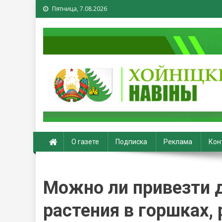
Пятница, 7.08.2026
Хойники. Хойнiцкiя на
О газете
Подписка
Реклама
Кон
Можно ли привезти д
растения в горшках, 