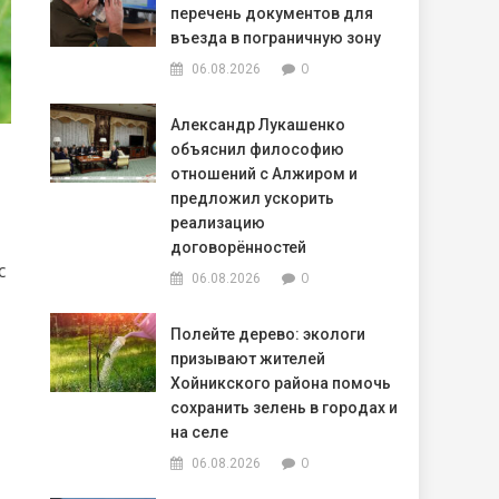
перечень документов для
въезда в пограничную зону
0
06.08.2026
Александр Лукашенко
объяснил философию
отношений с Алжиром и
предложил ускорить
реализацию
договорённостей
с
0
06.08.2026
Полейте дерево: экологи
призывают жителей
Хойникского района помочь
сохранить зелень в городах и
на селе
0
06.08.2026