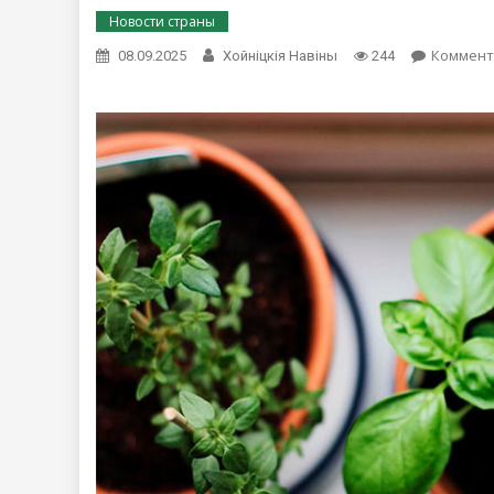
Новости страны
Коммент
08.09.2025
Хойнiцкiя Навiны
244