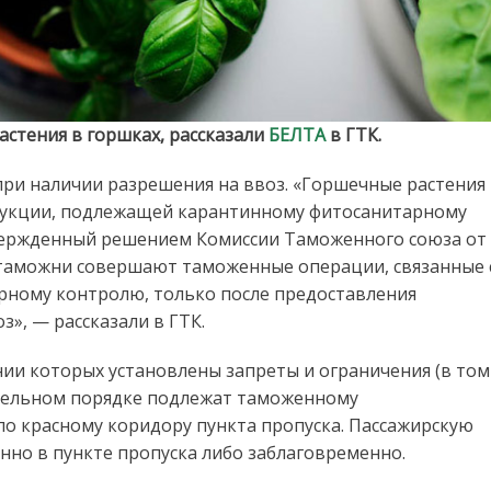
астения в горшках, рассказали
БЕЛТА
в ГТК.
при наличии разрешения на ввоз. «Горшечные растения
дукции, подлежащей карантинному фитосанитарному
вержденный решением Комиссии Таможенного союза от
 таможни совершают таможенные операции, связанные 
рному контролю, только после предоставления
», — рассказали в ГТК.
ии которых установлены запреты и ограничения (в том
ательном порядке подлежат таможенному
о красному коридору пункта пропуска. Пассажирскую
но в пункте пропуска либо заблаговременно.