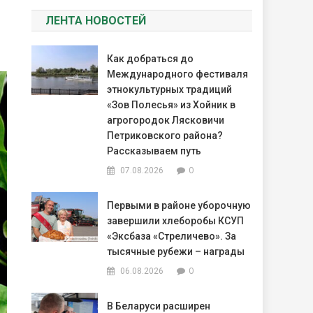
ЛЕНТА НОВОСТЕЙ
Как добраться до
Международного фестиваля
этнокультурных традиций
«Зов Полесья» из Хойник в
агрогородок Лясковичи
Петриковского района?
Рассказываем путь
0
07.08.2026
Первыми в районе уборочную
завершили хлеборобы КСУП
«Эксбаза «Стреличево». За
тысячные рубежи – награды
0
06.08.2026
В Беларуси расширен