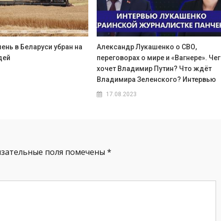
ень в Беларуси убран на
Александр Лукашенко о СВО,
дей
переговорах о мире и «Вагнере». Че
хочет Владимир Путин? Что ждёт
Владимира Зеленского? Интервью
17.08.2023
язательные поля помечены
*