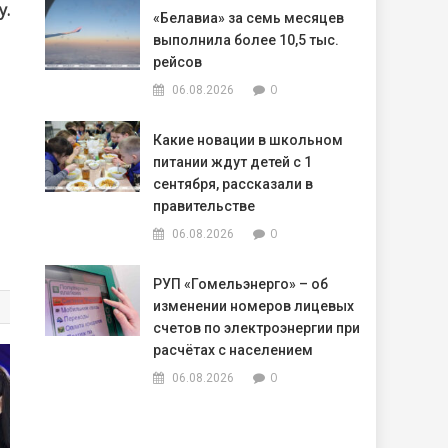
y.
«Белавиа» за семь месяцев
выполнила более 10,5 тыс.
рейсов
0
06.08.2026
Какие новации в школьном
питании ждут детей с 1
сентября, рассказали в
правительстве
0
06.08.2026
РУП «Гомельэнерго» – об
изменении номеров лицевых
счетов по электроэнергии при
расчётах с населением
0
06.08.2026