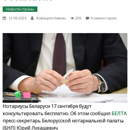
Новости страны
on
Комментарии
12.09.2025
Хойнiцкiя Навiны
205
Нотар
Белару
17
сентяб
будут
консул
беспла
Нотариусы Беларуси 17 сентября будут
консультировать бесплатно. Об этом сообщил
БЕЛТА
пресс-секретарь Белорусской нотариальной палаты
(БНП) Юрий Лукашевич.