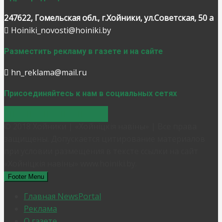
247622, Гомельская обл., г.Хойники, ул.Советская, 50 а
Hoiniki_novosti@hoiniki.by
Разместить рекламу в газете и на сайте
hn_reklama@mail.ru
Присоединяйтесь к нам в социальных сетях
© 2018 Хойники | «Хойнiцкiя навiны» | Все права
защищены. Допускается цитирование материалов
при условии размещения в тексте ссылки на сайт
«Хойнiцкiя навiны» www.hoiniki.by.
Footer Menu
Главная NewsPortal
Реклама
О газете