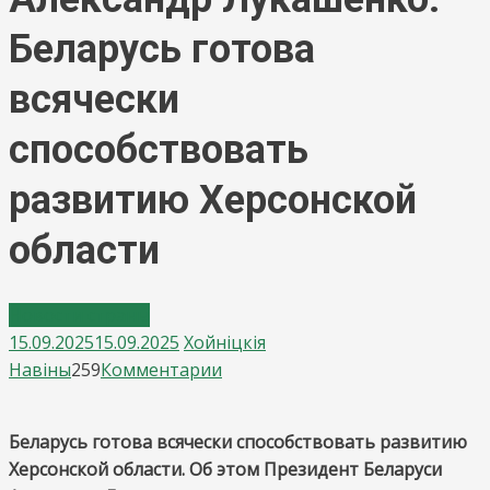
Беларусь готова
всячески
способствовать
развитию Херсонской
области
Новости страны
15.09.2025
15.09.2025
Хойнiцкiя
on
Навiны
259
Комментарии
Александр
Лукашенко:
Беларусь готова всячески способствовать развитию
Беларусь
Херсонской области. Об этом Президент Беларуси
готова