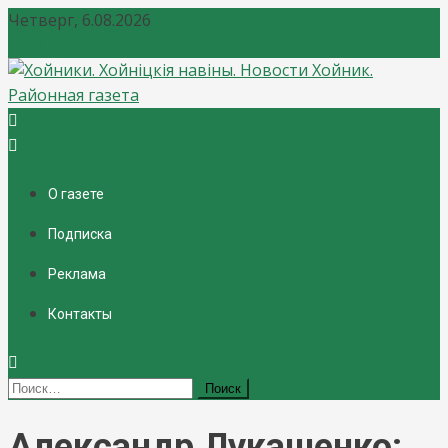
Четверг, 6.08.2026
Хойники. Хойнiцкiя навiны. Новости Хойник. Районная
газета
О газете
Подписка
Реклама
Контакты
Найти:
Александр Лукашенко: