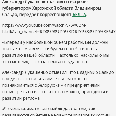
Александр Лукашенко заявил на встрече с
всячески
губернатором Херсонской области Владимиром
способствовать
Сальдо, передаёт корреспондент
БЕЛТА
.
развитию
Херсонской
https://www.youtube.com/watch?v=wX6BM-
области
hktIk&ab_channel=%D0%98%D0%BD%D1%84%D0%B
«Впереди у нас большой объем работы. Вы должны
знать, что мы всячески будем способствовать
развитию вашей области. Настолько, насколько мы
это сможем», — сказал глава государства.
Александр Лукашенко отметил, что Владимир Сальдо
в ходе своего визита имеет возможность
познакомиться с белорусскими предприятиями,
посмотреть на все то, что, возможно, пригодится в
развитии региона.
«Я очень внимательно наблюдаю за тем, как
развиваются события на новых территориях России.