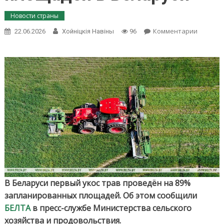
Новости страны
on
Комментарии
22.06.2026
Хойнiцкiя Навiны
96
Первый
укос
трав
провед
на
89%
заплан
площад
в
Беларус
В Беларуси первый укос трав проведён на 89%
запланированных площадей. Об этом сообщили
БЕЛТА
в пресс-службе Министерства сельского
хозяйства и продовольствия.