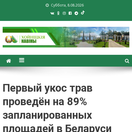
Суббота, 8.08.2026
Хойники. Хойнiцкiя навiны.
Новости Хойник. Районная
газета
Первый укос трав
проведён на 89%
запланированных
площадей в Беларуси