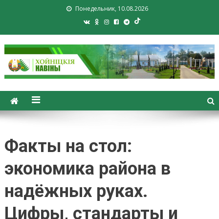
Понедельник, 10.08.2026
Хойники. Хойнiцкiя навiны.
Новости Хойник. Районная
газета
Факты на стол:
экономика района в
надёжных руках.
Цифры, стандарты и