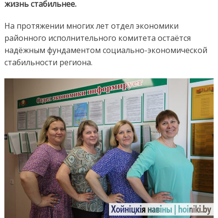
руках.
жизнь стабильнее.
Цифры,
станда
На протяжении многих лет отдел экономики
и
районного исполнительного комитета остаётся
защит
надёжным фундаментом социально-экономической
прав
потреб
стабильности региона.
–
в
зоне
ответс
четыр
профес