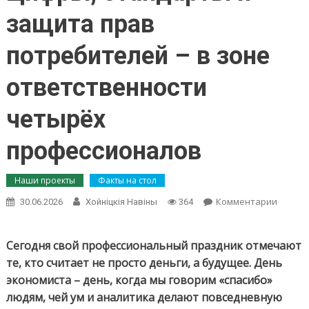
защита прав
потребителей – в зоне
ответственности
четырёх
профессионалов
Наши проекты
Факты на стол
on
Комментарии
30.06.2026
Хойнiцкiя Навiны
364
Факты
на
стол:
Сегодня свой профессиональный праздник отмечают
эконом
те, кто считает не просто деньги, а будущее. День
район
экономиста – день, когда мы говорим «спасибо»
в
людям, чей ум и аналитика делают повседневную
надёж