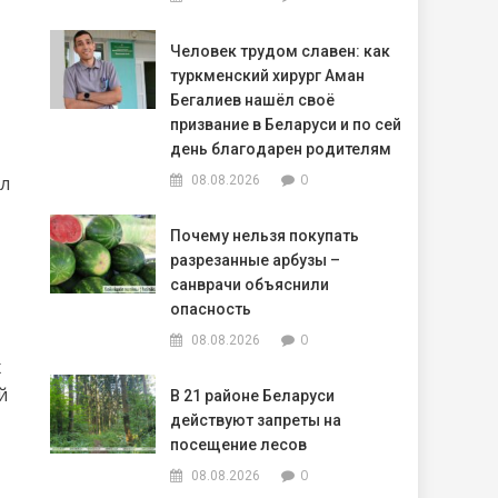
Человек трудом славен: как
туркменский хирург Аман
Бегалиев нашёл своё
призвание в Беларуси и по сей
день благодарен родителям
0
ал
08.08.2026
Почему нельзя покупать
разрезанные арбузы –
санврачи объяснили
опасность
0
08.08.2026
х
й
В 21 районе Беларуси
действуют запреты на
посещение лесов
0
08.08.2026