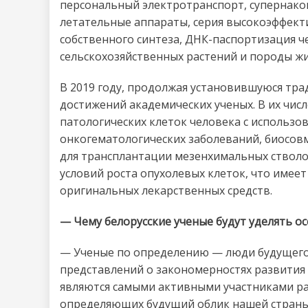
персональный электротранспорт, супернако
летательные аппараты, серия высокоэффект
собственного синтеза, ДНК-паспортизация ч
сельскохозяйственных растений и породы ж
В 2019 году, продолжая установившуюся тр
достижений академических ученых. В их чи
патологических клеток человека с использо
онкогематологических заболеваний, биосов
для трансплантации мезенхимальных стволов
условий роста опухолевых клеток, что имее
оригинальных лекарственных средств.
— Чему белорусские ученые будут уделять ос
— Ученые по определению — люди будущего.
представлений о закономерностях развития 
являются самыми активными участниками ра
определяющих будущий облик нашей страны. 