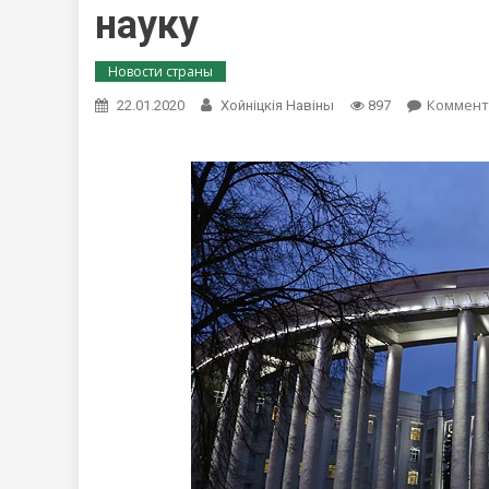
науку
Новости страны
Коммент
22.01.2020
Хойнiцкiя Навiны
897