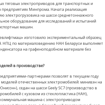
ых тяговых электроприводов для транспортных и
а предприятиях Минпрома. Начата реализация
нию электрогрузовика на шасси среднетоннажного
льное оборудование для исследований и испытаний
нспортных машин.
евлифтмаш» изготовило экспериментальный образец
й. НПЦ по материаловедению НАН Беларуси выполняет
онденсатора на графеноподобном материале без
оделей в производстве?
редприятиями-партнерами позволят в текущем году
 моделей отечественных электромобилей: минивэн на
Юнисон»), седан на шасси Geely SC7 (производство в
ромобилей с кузовом из стеклопластика (НАН),
, коммунальная машина с электроприводом