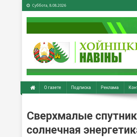
Суббота, 8.08.2026
Хойники. Хойнiцкiя на
О газете
Подписка
Реклама
Кон
Сверхмалые спутники
солнечная энергетик