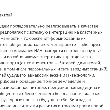
ектов?
удем последовательно реализовывать в качестве
предполагают системную интеграцию на кластерных
яженности, что обеспечит формирование их
ится в общенациональном мегапроекте — «Беларусь
ального внимания НАН находятся несколько научных
я и возобновляемая энергетика (прежде всего
ранспорта (от компонентов — батарей, двигателей,
 в том числе персональных, и сети зарядных станций).
лей будущего: авиакосмические и IT-технологии,
приборы и оснащение, точное земледелие и
ализированное питание, прецизионная медицина и
бщества и обеспечения его безопасности, включая
структурные проекты будущего «БелБиоград» и
менно институтами развития и точками роста новой