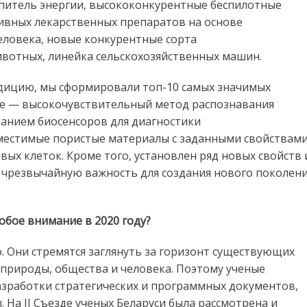
питель энергии, высококонкурентные беспилотные
ивных лекарственных препаратов на основе
еловека, новые конкурентные сорта
ивотных, линейка сельскохозяйственных машин.
адицию, мы сформировали топ-10 самых значимых
сле — высокочувствительный метод распознавания
ванием биосенсоров для диагностики
местимые пористые материалы с заданными свойствам
ых клеток. Кроме того, установлен ряд новых свойств 
т чрезвычайную важность для создания нового поколен
обое внимание в 2020 году?
 Они стремятся заглянуть за горизонт существующих
природы, общества и человека. Поэтому ученые
зработки стратегических и программных документов,
На II Съезде ученых Беларуси была рассмотрена и