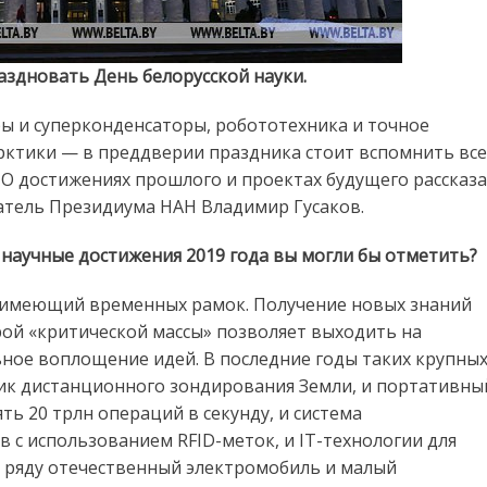
аздновать День белорусской науки.
ы и суперконденсаторы, робототехника и точное
рктики — в преддверии праздника стоит вспомнить все
 О достижениях прошлого и проектах будущего рассказ
атель Президиума НАН Владимир Гусаков.
научные достижения 2019 года вы могли бы отметить?
е имеющий временных рамок. Получение новых знаний
рой «критической массы» позволяет выходить на
ное воплощение идей. В последние годы таких крупны
ник дистанционного зондирования Земли, и портативны
ь 20 трлн операций в секунду, и система
с использованием RFID-меток, и IT-технологии для
е ряду отечественный электромобиль и малый