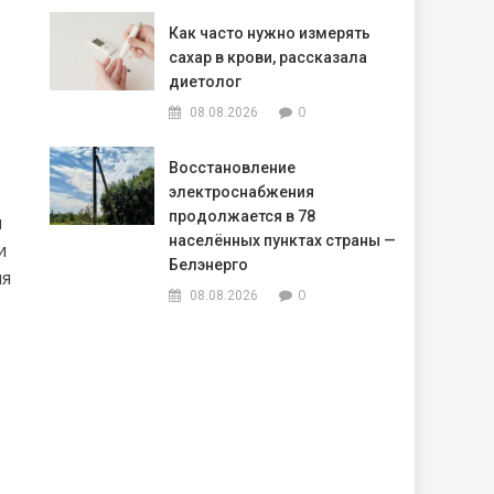
Как часто нужно измерять
сахар в крови, рассказала
диетолог
0
08.08.2026
Восстановление
электроснабжения
продолжается в 78
и
населённых пунктах страны —
и
Белэнерго
ия
0
08.08.2026