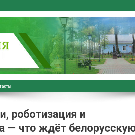
вiны. Новости Хойник. Район
такты
, роботизация и
а — что ждёт белорусску