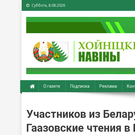
Суббота, 8.08.2026
Хойники. Хойнiцкiя на
О газете
Подписка
Реклама
Кон
Участников из Белар
Гаазовские чтения в