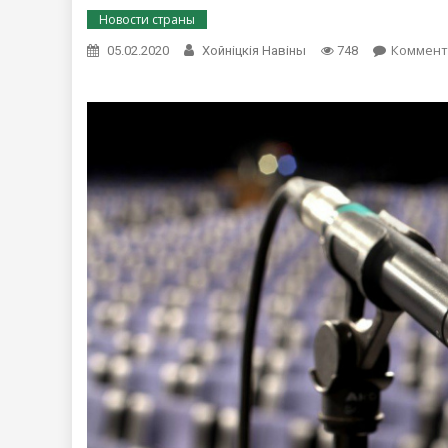
Новости страны
Коммент
05.02.2020
Хойнiцкiя Навiны
748