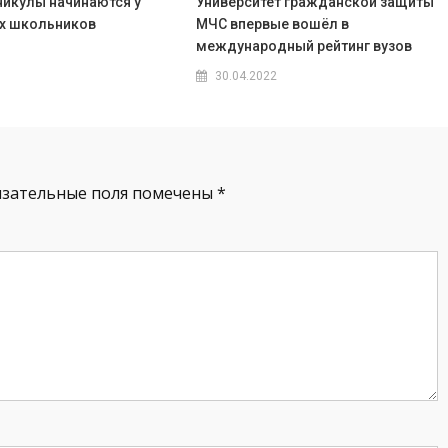
никулы начинаются у
Университет гражданской защиты
х школьников
МЧС впервые вошёл в
международный рейтинг вузов
30.04.2022
язательные поля помечены
*