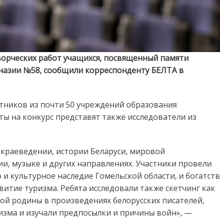
ворческих работ учащихся, посвященный памяти
имназии №58, сообщили корреспонденту БЕЛТА в
стников из почти 50 учреждений образования
ты на конкурс представят также исследователи из
о краеведении, истории Беларуси, мировой
и, музыке и других направлениях. Участники провели
 и культурное наследие Гомельской области, и богатст
звитие туризма. Ребята исследовали также скетчинг как
ой родины в произведениях белорусских писателей,
изма и изучали предпосылки и причины войн», —