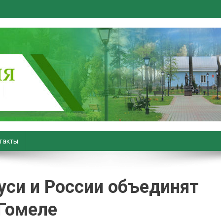
вiны. Новости Хойник. Район
такты
уси и России объединят
 Гомеле