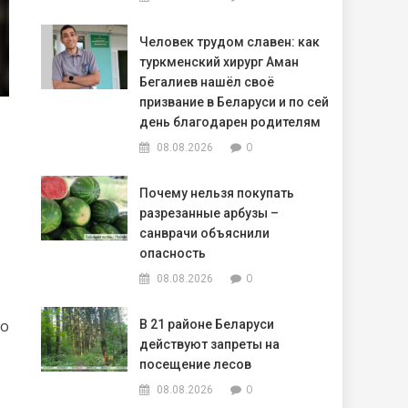
Человек трудом славен: как
туркменский хирург Аман
Бегалиев нашёл своё
призвание в Беларуси и по сей
день благодарен родителям
0
08.08.2026
Почему нельзя покупать
разрезанные арбузы –
санврачи объяснили
опасность
0
08.08.2026
во
В 21 районе Беларуси
действуют запреты на
посещение лесов
0
08.08.2026