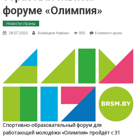
форуме «Олимпия»
Новости страны
on
Комментарии
28.07.2020
Хойнiцкiя Навiны
930
Более
600
активи
БРСМ
примут
участи
в
спорти
образ
форум
«Олимп
Спортивно-образовательный форум для
работающей молодёжи «Олимпия» пройдёт с 31