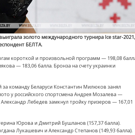
выиграла золото международного турнира Ice star-2021
еспондент БЕЛТА.
гам короткой и произвольной программ — 198,08 балл
якова — 183,06 балла. Бронза на счету украинки
 за команду Беларуси Константин Милюков занял
олото у российского спортсмена Андрея Мозалева —
т Александр Лебедев замкнул тройку призеров — 167,01
терина Юрова и Дмитрий Бушланов (157,37 балла).
гдана Лукашевич и Александр Степанов (149,93 балла).