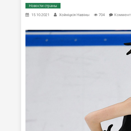
Новости страны
Коммент
15.10.2021
Хойнiцкiя Навiны
704