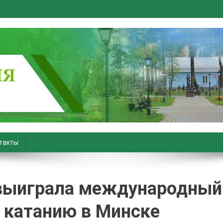
вiны. Новости Хойник. Район
такты
 выиграла международный
 катанию в Минске