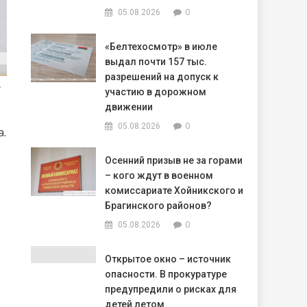
0
05.08.2026
«Белтехосмотр» в июле
выдал почти 157 тыс.
разрешений на допуск к
,
участию в дорожном
движении
0
05.08.2026
а.
Осенний призыв не за горами
– кого ждут в военном
комиссариате Хойникского и
Брагинского районов?
0
05.08.2026
Открытое окно – источник
опасности. В прокуратуре
предупредили о рисках для
детей летом