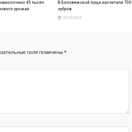
 намолочено 45 тысяч
В Беловежской пуще насчитали 730
 нового урожая
зубров
05.04.2023
язательные поля помечены
*