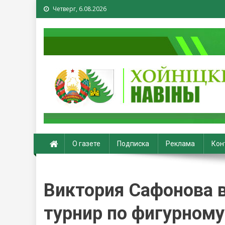
Четверг, 6.08.2026
Хойники. Хойнiцкiя на
О газете
Подписка
Реклама
Кон
Виктория Сафонова
турнир по фигурному