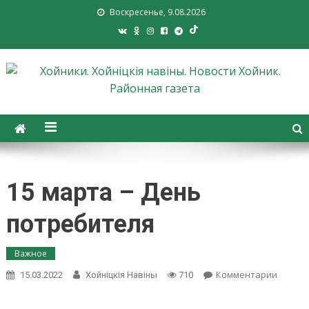
Воскресенье, 9.08.2026
Хойники. Хойнiцкiя навiны.
Новости Хойник. Районная
газета
15 марта – День
потребителя
Важное
on
Комментарии
15.03.2022
Хойнiцкiя Навiны
710
15
марта