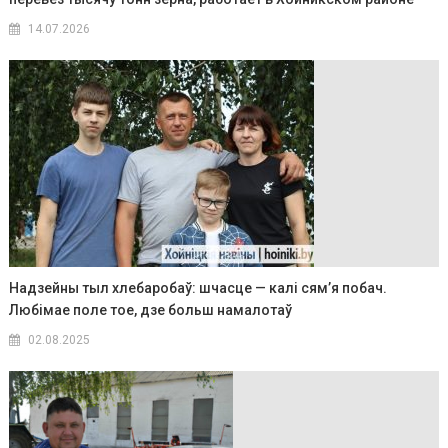
14.07.2026
Надзейны тыл хлебаробаў: шчасце — калі сям’я побач.
Любімае поле тое, дзе больш намалотаў
02.08.2025