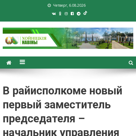
Четверг, 6.08.2026
Хойники. Хойнiцкiя навiны.
Новости Хойник. Районная
газета
В райисполкоме новый
первый заместитель
председателя –
начальник управления