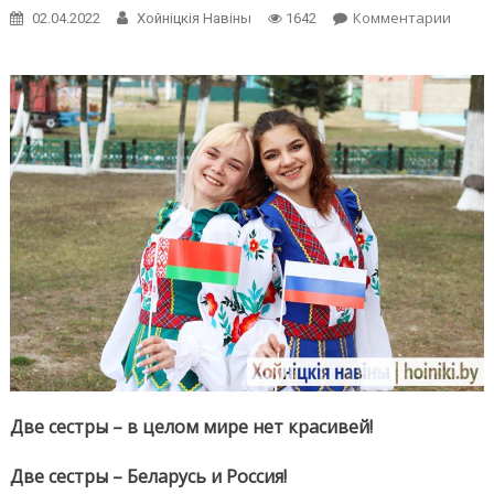
on
Комментарии
02.04.2022
Хойнiцкiя Навiны
1642
2
апрел
—
День
едине
народ
Белар
и
Росси
Две сестры – в целом мире нет красивей!
Две сестры – Беларусь и Россия!