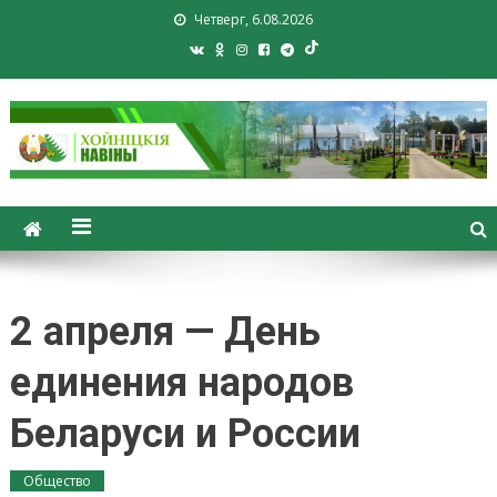
Четверг, 6.08.2026
Хойники. Хойнiцкiя навiны.
Новости Хойник. Районная
газета
2 апреля — День
единения народов
Беларуси и России
Общество