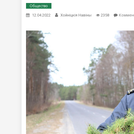
Общество
Коммен
12.04.2022
Хойнiцкiя Навiны
2358