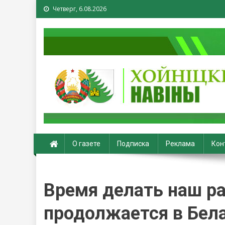
Четверг, 6.08.2026
Хойники. Хойнiцкiя на
О газете
Подписка
Реклама
Кон
Время делать наш ра
продолжается в Бел