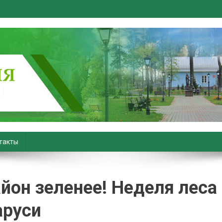
вiны. Новости Хойник. Район
такты
йон зеленее! Неделя леса
аруси