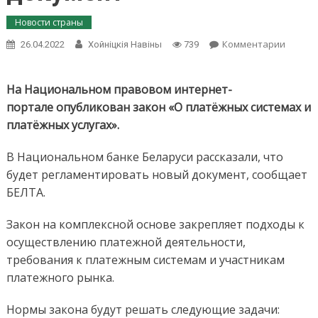
Новости страны
on
Комментарии
26.04.2022
Хойнiцкiя Навiны
739
Закон
о
платё
На Национальном правовом интернет-
систем
портале опубликован закон «О платёжных системах и
и
платёжных услугах».
услугах
что
В Национальном банке Беларуси рассказали, что
реглам
новый
будет регламентировать новый документ, сообщает
докуме
БЕЛТА.
Закон на комплексной основе закрепляет подходы к
осуществлению платежной деятельности,
требования к платежным системам и участникам
платежного рынка.
Нормы закона будут решать следующие задачи: