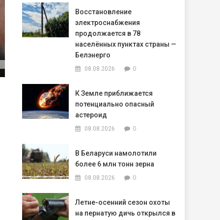
Восстановление
электроснабжения
продолжается в 78
населённых пунктах страны —
Белэнерго
0
08.08.2026
К Земле приближается
потенциально опасный
астероид
0
08.08.2026
В Беларуси намолотили
более 6 млн тонн зерна
0
08.08.2026
Летне-осенний сезон охоты
на пернатую дичь открылся в