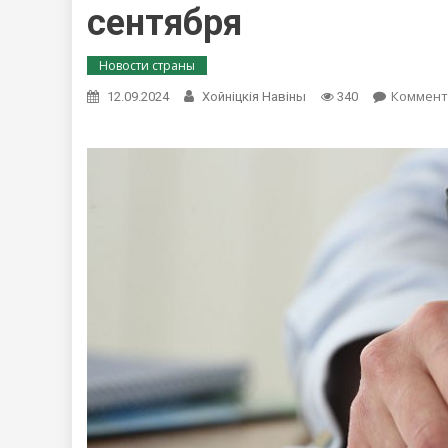
сентября
Новости страны
Коммент
12.09.2024
Хойнiцкiя Навiны
340