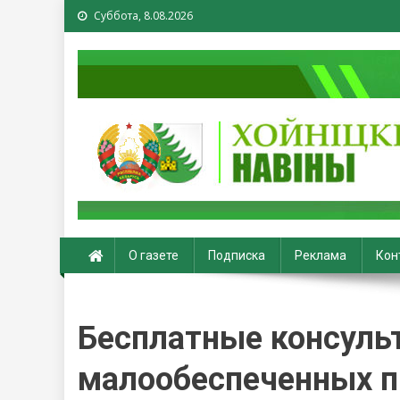
Суббота, 8.08.2026
Хойники. Хойнiцкiя на
О газете
Подписка
Реклама
Кон
Бесплатные консуль
малообеспеченных п