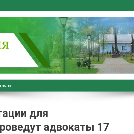
вiны. Новости Хойник. Район
такты
тации для
роведут адвокаты 17