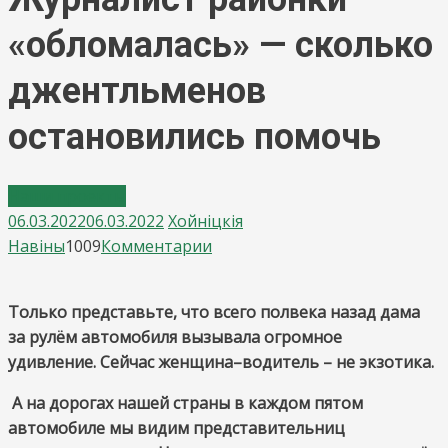
«обломалась» — сколько
джентльменов
остановились помочь
Наши проекты
06.03.2022
06.03.2022
Хойнiцкiя
on
Навiны
1009
Комментарии
Журналист
районки
Только представьте, что всего полвека назад дама
«обломалась»
за рулём автомобиля вызывала огромное
—
удивление. Сейчас женщина–водитель – не экзотика.
сколько
джентльменов
А на дорогах нашей страны в каждом пятом
остановились
автомобиле мы видим представительниц
помочь