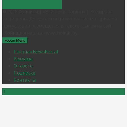
© 2018 Хойники | «Хойнiцкiя навiны» | Все права
защищены. Допускается цитирование материалов
при условии размещения в тексте ссылки на сайт
«Хойнiцкiя навiны» www.hoiniki.by.
Footer Menu
Главная NewsPortal
Реклама
О газете
Подписка
Контакты