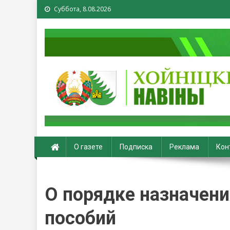
Суббота, 8.08.2026
Хойники. Хойнiцкiя на
О газете
Подписка
Реклама
Кон
О порядке назначени
пособий