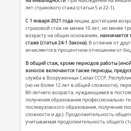
на инвалидности
. При нахождении на инвали
лет страхового стажа (статьи 5 и 22-1).
С 1 января 2021 года
лицам, достигшим возра
страховой стаж не менее 10 лет, но менее т
возрасту на общих основаниях,
назначается 
стаже (статья 24-1 Закона).
В отличие от друг
исчисляется в процентном отношении от б
В общий стаж, кроме периодов работы (иной
взносов включаются также периоды, предус
служба в Вооруженных Силах СССР, Республики
(но не более 12 лет в общей сложности), пе
80-летнего возраста, нуждающимся в постоя
получения образования профессионально-тех
послевузовского образования, получения пос
сложности и др.). Продолжительность общег
учитываемая продолжительность общего стаж