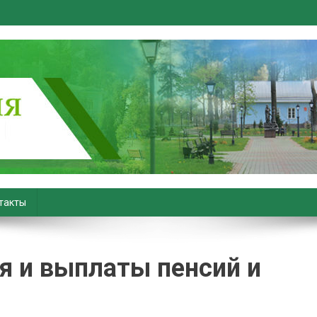
вiны. Новости Хойник. Район
такты
я и выплаты пенсий и