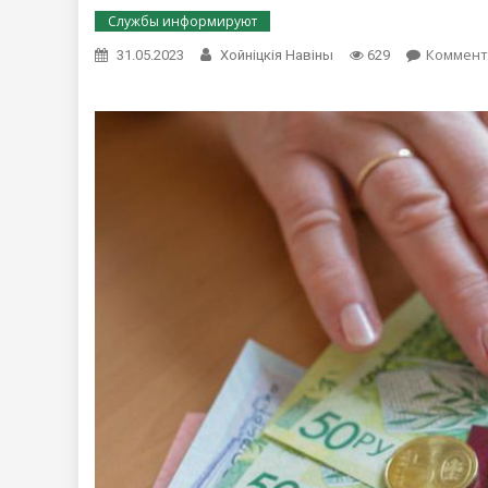
Службы информируют
Коммент
31.05.2023
Хойнiцкiя Навiны
629