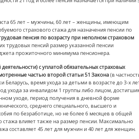
дности 21 год и более пенсия назначается при наличии 
ста 65 лет – мужчины, 60 лет – женщины, имеющим
ребуемого страхового стажа для назначения пенсии по
трудовая пенсия по возрасту при неполном страховом
их трудовых пенсий размер указанной пенсии
юджета прожиточного минимума пенсионера.
 деятельности) с уплатой обязательных страховых
мотренные частью второй статьи 51 Закона
(в частност
 Беларусь, время ухода за детьми в возрасте до 3-х ле
риод ухода за инвалидом 1 группы либо лицом, достигши
нном уходе, период получения в дневной форме
нического, среднего специального, высшего и
обия по безработице, но не более 6 месяцев в общей
о стажа влияет также на размер пенсии. Максимально
а составляет 45 лет для мужчин и 40 лет для женщин.