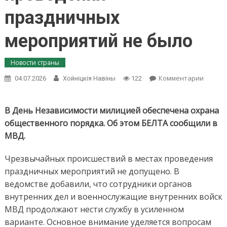
праздничных
мероприятий не было
Новости страны
on
Комментарии
04.07.2026
Хойнiцкiя Навiны
122
МВД:
чрезв
происш
В День Независимости милицией обеспечена охрана
в
общественного порядка. Об этом БЕЛТА сообщили в
День
МВД.
Незави
в
Чрезвычайных происшествий в местах проведения
местах
прове
праздничных мероприятий не допущено. В
празд
ведомстве добавили, что сотрудники органов
мероп
внутренних дел и военнослужащие внутренних войск
не
МВД продолжают нести службу в усиленном
было
варианте. Основное внимание уделяется вопросам