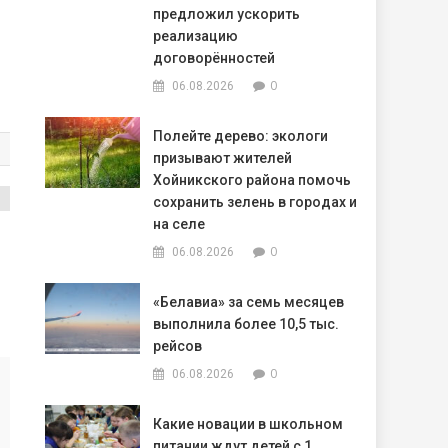
предложил ускорить
реализацию
договорённостей
0
06.08.2026
Полейте дерево: экологи
призывают жителей
Хойникского района помочь
сохранить зелень в городах и
на селе
0
06.08.2026
«Белавиа» за семь месяцев
выполнила более 10,5 тыс.
рейсов
0
06.08.2026
Какие новации в школьном
питании ждут детей с 1