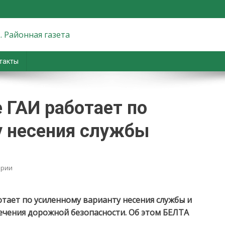
вiны. Новости Хойник. Район
такты
 ГАИ работает по
у несения службы
on
арии
В
большие
выходные
тает по усиленному варианту несения службы и
ГАИ
чения дорожной безопасности. Об этом БЕЛТА
работает