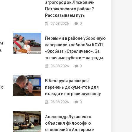
агрогородок Лясковичи
Петриковского района?
Рассказываем путь
0
07.08.2026
Первыми в районе уборочную
ем
завершили хлеборобы КСУП
в
«Эксбаза «Стреличево». За
тысячные рубежи – награды
0
06.08.2026
В Беларуси расширен
ых
перечень документов для
въезда в пограничную зону
0
06.08.2026
Александр Лукашенко
объяснил философию
отношений с Алжиром и