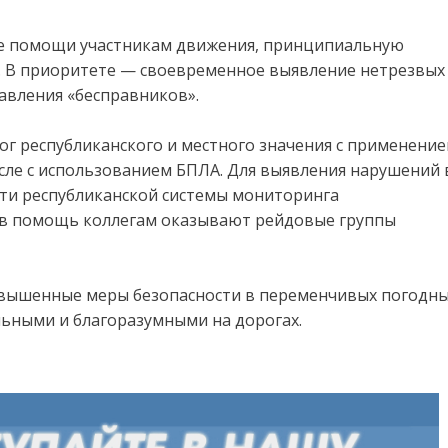
по
усиленному
е помощи участникам движения, принципиальную
варианту
несения
. В приоритете — своевременное выявление нетрезвых
службы
авления «бесправников».
ог республиканского и местного значения с применени
исле с использованием БПЛА. Для выявления нарушений 
ти республиканской системы мониторинга
ов помощь коллегам оказывают рейдовые группы
вышенные меры безопасности в переменчивых погодн
льными и благоразумными на дорогах.