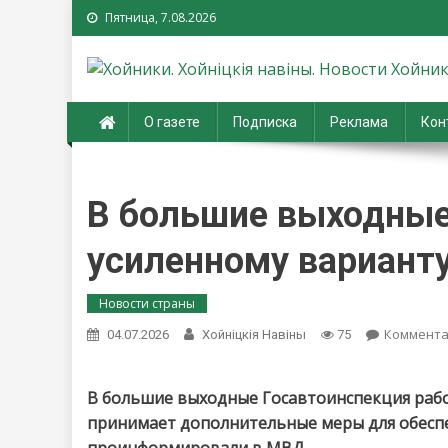
Пятница, 7.08.2026
Хойники. Хойнiцкiя на
О газете
Подписка
Реклама
Кон
В большие выходные
усиленному вариант
Новости страны
Коммент
04.07.2026
Хойнiцкiя Навiны
75
В большие выходные Госавтоинспекция рабо
принимает дополнительные меры для обеспе