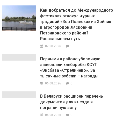
Как добраться до Международного
фестиваля этнокультурных
традиций «Зов Полесья» из Хойник
в агрогородок Лясковичи
Петриковского района?
Рассказываем путь
0
07.08.2026
Первыми в районе уборочную
завершили хлеборобы КСУП
«Эксбаза «Стреличево». За
тысячные рубежи – награды
0
06.08.2026
В Беларуси расширен перечень
документов для въезда в
пограничную зону
0
06.08.2026