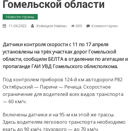
Гомельской области
Новости страны
on
Комментарии
11.04.2022
Хойнiцкiя Навiны
630
Датчи
контро
скорос
Датчики контроля скорости с 11 по 17 апреля
фикси
установлены на трёх участках дорог Гомельской
наруш
области, сообщили БЕЛТА в отделении по агитации и
на
пропаганде ГАИ УВД Гомельского облисполкома.
трёх
участк
дорог
Под контролем приборов 124-й км автодороги Р82
Гомель
Октябрьский — Паричи — Речица. Скоростное
област
ограничение для водителей всех видов транспорта
— 60 км/ч.
Включены датчики и на 95-м км этой же трассы.
Здесь водителям легкового транспорта необходимо
ехать до 90 км/ч, грузового — до 70 км/ч.